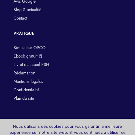
Avis Google
Blog & actualité
Contact
PRATIQUE
Simulateur OPCO
Ebook gratuit 📕
Livret d’accueil PSH
Réclamation
Mentions légales
Confidentialité
Plan du site
© 2026 Formation & Co — Tous droits réservés. Numéro de
Nous utilisons des cookies pour vous garantir la meilleure
déclaration d’activité : 93060906006 (n’équivaut pas à un
expérience sur notre site web. Si vous continuez à utiliser ce