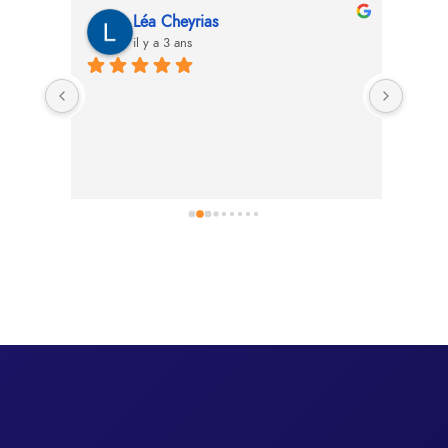
Léa Cheyrias
il y a 3 ans
Person
très p
bonne
beauc