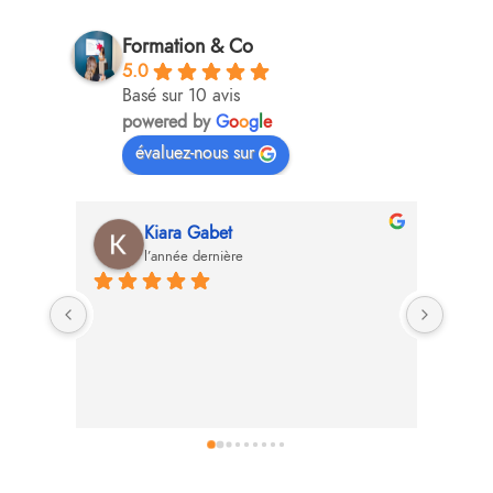
Formation & Co
5.0
Basé sur 10 avis
powered by
G
o
o
g
l
e
évaluez-nous sur
Kiara Gabet
l’année dernière