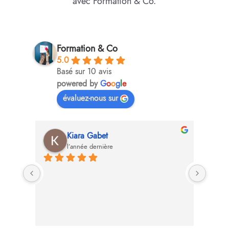
avec Formation & Co.
Formation & Co
5.0
Basé sur 10 avis
powered by
G
o
o
g
l
e
évaluez-nous sur
Kiara Gabet
l’année dernière